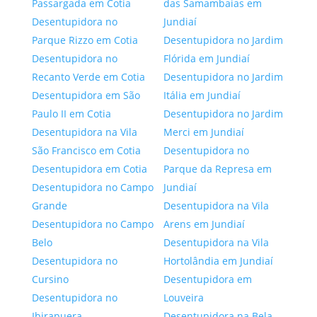
Passargada em Cotia
das Samambaias em
Desentupidora no
Jundiaí
Parque Rizzo em Cotia
Desentupidora no Jardim
Desentupidora no
Flórida em Jundiaí
Recanto Verde em Cotia
Desentupidora no Jardim
Desentupidora em São
Itália em Jundiaí
Paulo II em Cotia
Desentupidora no Jardim
Desentupidora na Vila
Merci em Jundiaí
São Francisco em Cotia
Desentupidora no
Desentupidora em Cotia
Parque da Represa em
Desentupidora no Campo
Jundiaí
Grande
Desentupidora na Vila
Desentupidora no Campo
Arens em Jundiaí
Belo
Desentupidora na Vila
Desentupidora no
Hortolândia em Jundiaí
Cursino
Desentupidora em
Desentupidora no
Louveira
Ibirapuera
Desentupidora na Bela