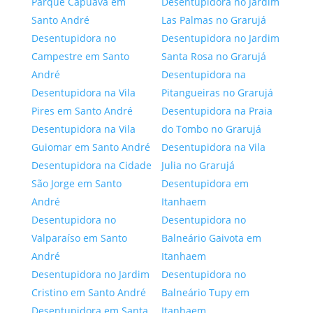
Parque Capuava em
Desentupidora no Jardim
Santo André
Las Palmas no Grarujá
Desentupidora no
Desentupidora no Jardim
Campestre em Santo
Santa Rosa no Grarujá
André
Desentupidora na
Desentupidora na Vila
Pitangueiras no Grarujá
Pires em Santo André
Desentupidora na Praia
Desentupidora na Vila
do Tombo no Grarujá
Guiomar em Santo André
Desentupidora na Vila
Desentupidora na Cidade
Julia no Grarujá
São Jorge em Santo
Desentupidora em
André
Itanhaem
Desentupidora no
Desentupidora no
Valparaíso em Santo
Balneário Gaivota em
André
Itanhaem
Desentupidora no Jardim
Desentupidora no
Cristino em Santo André
Balneário Tupy em
Desentupidora em Santa
Itanhaem