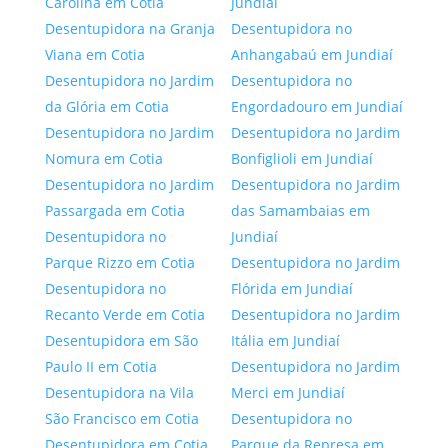
Carolina em Cotia
Jundiaí
Desentupidora na Granja
Desentupidora no
Viana em Cotia
Anhangabaú em Jundiaí
Desentupidora no Jardim
Desentupidora no
da Glória em Cotia
Engordadouro em Jundiaí
Desentupidora no Jardim
Desentupidora no Jardim
Nomura em Cotia
Bonfiglioli em Jundiaí
Desentupidora no Jardim
Desentupidora no Jardim
Passargada em Cotia
das Samambaias em
Desentupidora no
Jundiaí
Parque Rizzo em Cotia
Desentupidora no Jardim
Desentupidora no
Flórida em Jundiaí
Recanto Verde em Cotia
Desentupidora no Jardim
Desentupidora em São
Itália em Jundiaí
Paulo II em Cotia
Desentupidora no Jardim
Desentupidora na Vila
Merci em Jundiaí
São Francisco em Cotia
Desentupidora no
Desentupidora em Cotia
Parque da Represa em