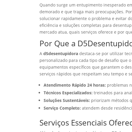
Quando surge um entupimento inesperado em c
demorado e que traga mais preocupações. Por
solucionar rapidamente o problema e evitar d
eficiência e soluções completas para desentup
mercado atua, quais serviços oferece e por q
Por Que a D5Desentupido
A
d5desentupidora
destaca-se por utilizar te
personalizado para cada tipo de desafio que o
equipamentos específicos que garantem o dese
serviços rápidos que respeitam seu tempo e s
Atendimento Rápido 24 horas:
problemas nã
Técnicos Especializados:
treinados para anal
Soluções Sustentáveis:
priorizam métodos q
Serviço Completo:
atendem desde residência
Serviços Essenciais Ofer