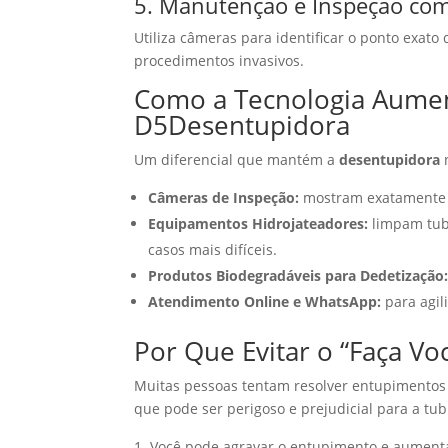
5. Manutenção e Inspeção co
Utiliza câmeras para identificar o ponto exato
procedimentos invasivos.
Como a Tecnologia Aument
D5Desentupidora
Um diferencial que mantém a
desentupidora
n
Câmeras de Inspeção:
mostram exatamente o
Equipamentos Hidrojateadores:
limpam tub
casos mais difíceis.
Produtos Biodegradáveis para Dedetização
Atendimento Online e WhatsApp:
para agil
Por Que Evitar o “Faça 
Muitas pessoas tentam resolver entupimentos
que pode ser perigoso e prejudicial para a tu
Você pode agravar o entupimento e aument