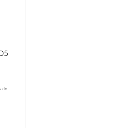
 D5
s do