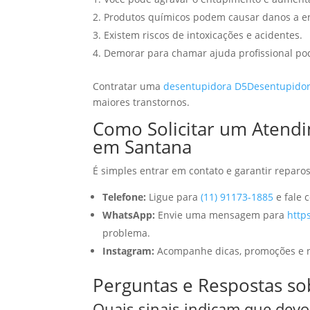
Produtos químicos podem causar danos a e
Existem riscos de intoxicações e acidentes.
Demorar para chamar ajuda profissional pode
Contratar uma
desentupidora D5Desentupido
maiores transtornos.
Como Solicitar um Atend
em Santana
É simples entrar em contato e garantir reparo
Telefone:
Ligue para
(11) 91173-1885
e fale 
WhatsApp:
Envie uma mensagem para
http
problema.
Instagram:
Acompanhe dicas, promoções e 
Perguntas e Respostas s
Quais sinais indicam que dev