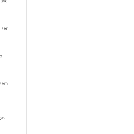
dável
 ser
do
 sem
gas