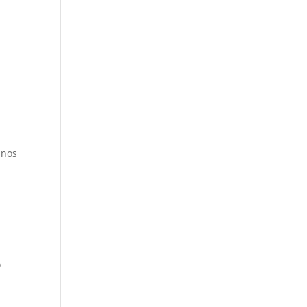
 nos
o