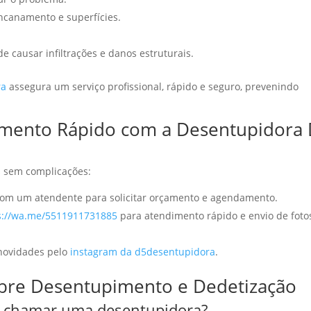
ncanamento e superfícies.
 causar infiltrações e danos estruturais.
ra
assegura um serviço profissional, rápido e seguro, prevenindo
imento Rápido com a Desentupidora
s sem complicações:
com um atendente para solicitar orçamento e agendamento.
s://wa.me/5511911731885
para atendimento rápido e envio de foto
novidades pelo
instagram da d5desentupidora
.
obre Desentupimento e Dedetização
o chamar uma desentupidora?