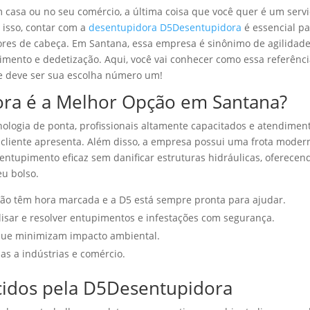
asa ou no seu comércio, a última coisa que você quer é um serv
 isso, contar com a
desentupidora D5Desentupidora
é essencial p
ores de cabeça. Em Santana, essa empresa é sinônimo de agilidade
imento e dedetização. Aqui, você vai conhecer como essa referênc
ue deve ser sua escolha número um!
ra é a Melhor Opção em Santana?
cnologia de ponta, profissionais altamente capacitados e atendimen
 cliente apresenta. Além disso, a empresa possui uma frota moder
ntupimento eficaz sem danificar estruturas hidráulicas, oferecen
eu bolso.
o têm hora marcada e a D5 está sempre pronta para ajudar.
isar e resolver entupimentos e infestações com segurança.
ue minimizam impacto ambiental.
s a indústrias e comércio.
ecidos pela D5Desentupidora