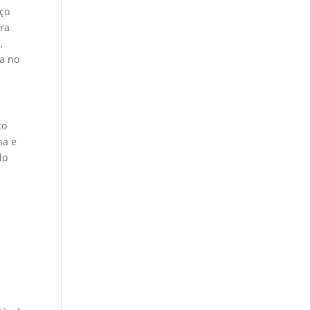
iço
ara
,
ia no
to
na e
do