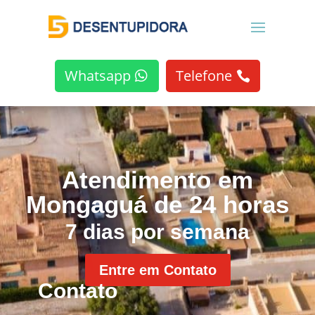
Whatsapp
Telefone
Atendimento em
Mongaguá de 24 horas
7 dias por semana
Entre em Contato
Contato