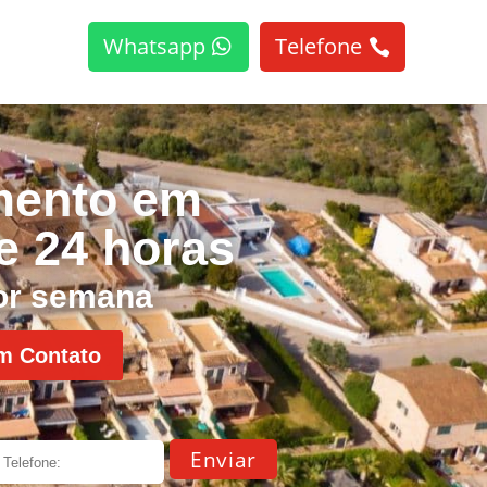
Whatsapp
Telefone
mento em
e 24 horas
por semana
m Contato