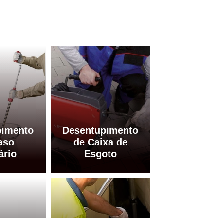
pimento
Desentupimento
aso
de Caixa de
ário
Esgoto