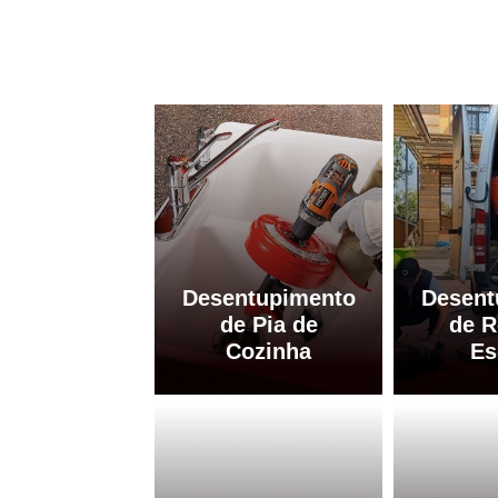
Desentupimento
Desent
de Pia de
de R
Cozinha
Es