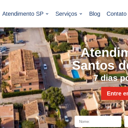
Atendimento SP
Serviços
Blog
Contato
Atendi
Santos d
7 dias 
Entre e