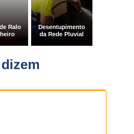
de Ralo
Desentupimento
heiro
da Rede Pluvial
 dizem