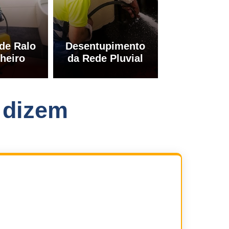
de Ralo
Desentupimento
heiro
da Rede Pluvial
 dizem