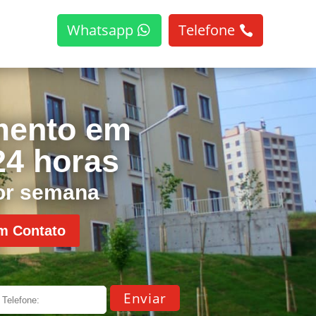
Whatsapp
Telefone
mento em
24 horas
por semana
m Contato