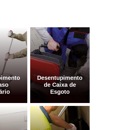
pimento
Desentupimento
aso
de Caixa de
ário
Esgoto