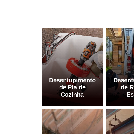
Desentupimento
Desent
de Pia de
de R
Cozinha
Es