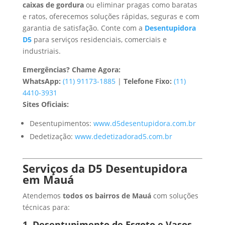
caixas de gordura
ou eliminar pragas como baratas
e ratos, oferecemos soluções rápidas, seguras e com
garantia de satisfação. Conte com a
Desentupidora
D5
para serviços residenciais, comerciais e
industriais.
Emergências? Chame Agora:
WhatsApp:
(11) 91173-1885
|
Telefone Fixo:
(11)
4410-3931
Sites Oficiais:
Desentupimentos:
www.d5desentupidora.com.br
Dedetização:
www.dedetizadorad5.com.br
Serviços da D5 Desentupidora
em Mauá
Atendemos
todos os bairros de Mauá
com soluções
técnicas para:
1. Desentupimento de Esgoto e Vasos